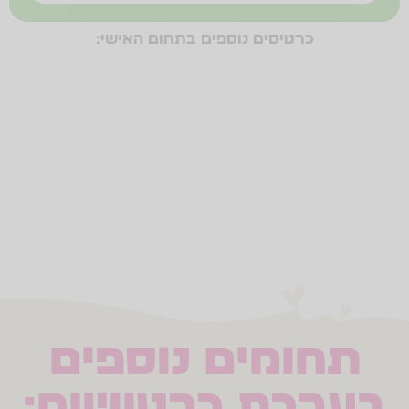
כרטיסים נוספים בתחום האישי:
החלטות
תחרותיות
סיכונים
אתגרים
התחלות
פרידות
כישלון
הצלחה
לחץ חברתי
עצמאות
תחומים נוספים
בערכת כרטישיח: