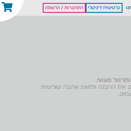
נו
כרטישיח דיגיטלי
התחברות / הרשמה
יק את ההבנה ולחוות אהבה שורשית
מוק.