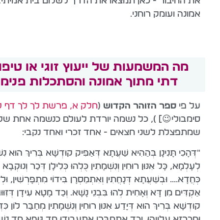
את החיבור - כאן תמצאו את הדרך לשלום בית אמיתי,
אמונה ועומק רוחני.
מה המשמעות של ייעוץ זוגי או טיפול
דתי מתוך אמונה והסתכלות פנימ
על פי
ספר הזוהר הקדוש
(
חלק א, פרשת לך לך דף ל
סימבולי😉] ), כל נשמה יורדת לעולם כנשמה אחת ש
שמתפצלת לשני חצאים - אחד זכרי ואחד נקבי:
"דְּהָכִי תָּנִינָן בְּהַהִיא שַׁעֲתָא דְּאַפִּיק קוּדְשָׁא בְּרִיךְ הוּא נִשׁ
לְעָלְמָא, כָּל אִנּוּן רוּחִין וְנִשְׁמָתִין כֻּלְהוּ כְּלִילָן דְּכַר וְנוּקְבָא 
כְּחֲדָא.... וּבְשַׁעֲתָא דְּנָחֲתִין וְאִתְמַסְרָן בִּידוֹי מִתְפָּרְשִׁין, וּלְז
אַקְדִּים מִן דָּא וְאָחִית לְהוּ בִּבְנֵי נָשָׁא. וְכַד מָטָא עִידָן דְּזִוּוּ
קוּדְשָׁא בְּרִיךְ הוּא דְּיָדַע אִנּוּן רוּחִין וְנִשְׁמָתִין מְחַבַּר לוֹן כִּ
וּמַכְרְזָא עֲלַיְיהוּ. וְכַד אִתְחַבְּרָן אִתְעֲבִידוּ חַד גּוּפָא חַד נִש