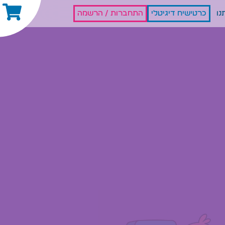
נו
כרטישיח דיגיטלי
התחברות / הרשמה