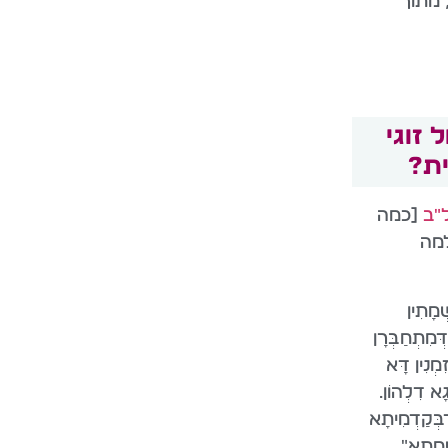
 מתוך
 זוגי
ית?
"ב
[כמה
למה
ְמָתִין
דְּמִתְחַבְּרָן
ִמְנִין דָּא
גָא דִלְהוֹן.
דְבְּקַדְמִיתָא
ְׁמָתָא"