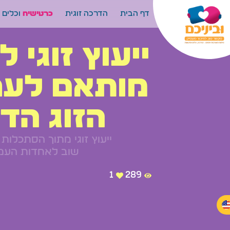
דף הבית
הדרכה זוגית
כרטישיח
וכלים נ
ייעוץ זוגי ל
מותאם לער
הזוג הד
ייעוץ זוגי מתוך הסתכלות פ
שוב לאחדות העמו
1
289