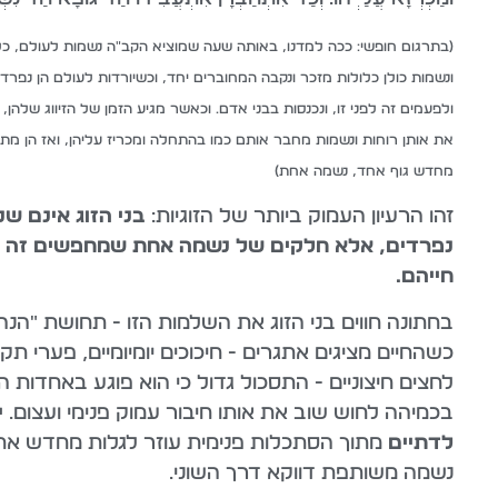
(בתרגום חופשי: ככה למדנו, באותה שעה שמוציא הקב"ה נשמות לעולם, כל 
ונשמות כולן כלולות מזכר ונקבה המחוברים יחד, וכשיורדות לעולם הן נפרדות
ולפעמים זה לפני זו, ונכנסות בבני אדם. וכאשר מגיע הזמן של הזיווג שלהן
את אותן רוחות ונשמות מחבר אותם כמו בהתחלה ומכריז עליהן, ואז הן מת
מחדש גוף אחד, נשמה אחת)
זהו הרעיון העמוק ביותר של הזוגיות:
בני הזוג אינם שנ
נפרדים, אלא חלקים של נשמה אחת שמחפשים זה א
חייהם.
בחתונה חווים בני הזוג את השלמות הזו - תחושת "הנה 
כשהחיים מציגים אתגרים - חיכוכים יומיומיים, פערי תק
לחצים חיצוניים - התסכול גדול כי הוא פוגע באחדות 
בכמיהה לחוש שוב את אותו חיבור עמוק פנימי ועצום.
י
לדתיים
מתוך הסתכלות פנימית עוזר לגלות מחדש את
נשמה משותפת דווקא דרך השוני.