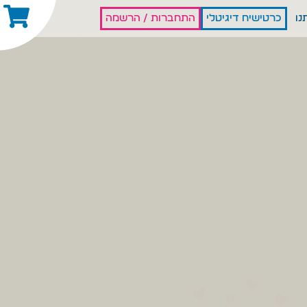
נו
כרטישיח דיגיטלי
התחברות / הרשמה