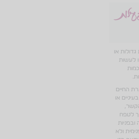
ילות
גדולות או
ו לעשות
מות
ת.
ת החיים
יניים או
הקשר,
ך לטפח
ובפניות
ימית ולא