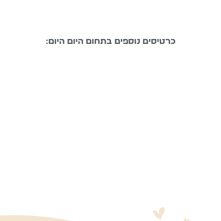
כרטיסים נוספים בתחום היום היום:
כסף
עבודה
סדר ואי-סדר
וקריירה
חלוקת
בחירת מקום
קהילה
תפקידים
מגורים
בבית
אוכל
תזונה נכונה
חופשה
עמידה
בזמנים