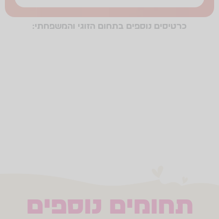
כרטיסים נוספים בתחום הזוגי והמשפחתי:
זמן איכותי
הזוגיות שלנו
משפחה
זוגי
ההורים שלנו
הורוּת
חינוך ילדינו
הבית שלנו
הריון
לידה
געגוע
תחומים נוספים