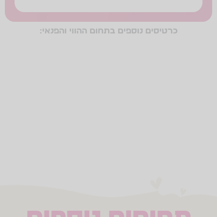
כרטיסים נוספים בתחום ההווי והפנאי:
לימודים
כתיבה יוצרת
פינוק
שינה
שבת
חוכמה
ותבונה
כישרונות
ספורט
לימוד
משותף
אירוח